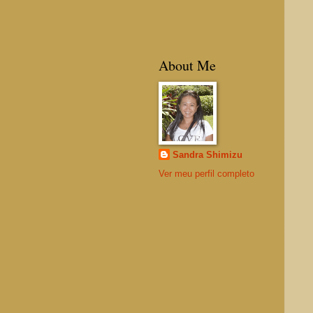
About Me
Sandra Shimizu
Ver meu perfil completo