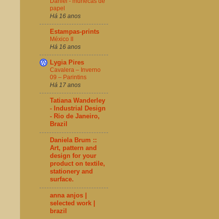
Daniel - muñecas de
papel
Há 16 anos
Estampas-prints
México II
Há 16 anos
Lygia Pires
Cavalera – Inverno
09 – Parintins
Há 17 anos
Tatiana Wanderley
- Industrial Design
- Rio de Janeiro,
Brazil
Daniela Brum ::
Art, pattern and
design for your
product on textile,
stationery and
surface.
anna anjos |
selected work |
brazil