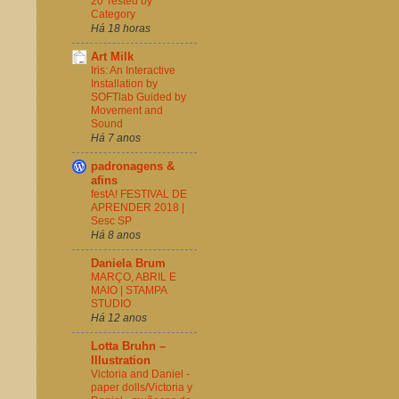
20 Tested by
Category
Há 18 horas
Art Milk
Iris: An Interactive
Installation by
SOFTlab Guided by
Movement and
Sound
Há 7 anos
padronagens &
afins
festA! FESTIVAL DE
APRENDER 2018 |
Sesc SP
Há 8 anos
Daniela Brum
MARÇO, ABRIL E
MAIO | STAMPA
STUDIO
Há 12 anos
Lotta Bruhn –
Illustration
Victoria and Daniel -
paper dolls/Victoria y