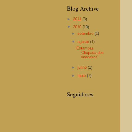
Blog Archive
►
2011
(3)
▼
2010
(10)
►
setembro
(1)
▼
agosto
(1)
Estampas
'Chapada dos
Veadeiros'
►
junho
(1)
►
maio
(7)
Seguidores