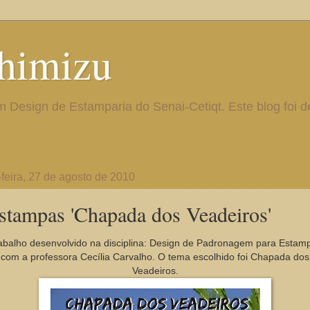
himizu
Design de Estamparia do Senai-Cetiqt. Este blog foi d
-feira, 27 de agosto de 2010
stampas 'Chapada dos Veadeiros'
abalho desenvolvido na disciplina: Design de Padronagem para Estam
com a professora Cecília Carvalho. O tema escolhido foi Chapada dos
Veadeiros.