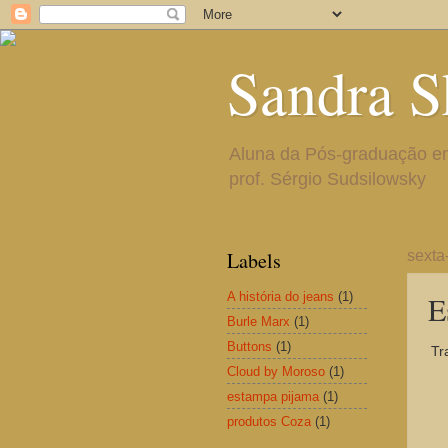
Sandra S
Aluna da Pós-graduação em 
prof. Sérgio Sudsilowsky
Labels
sexta
A história do jeans
(1)
E
Burle Marx
(1)
Buttons
(1)
Tr
Cloud by Moroso
(1)
estampa pijama
(1)
produtos Coza
(1)