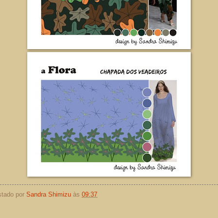
stado por
Sandra Shimizu
às
09:37